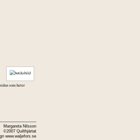
 sidan som heter
Margareta Nilsson
©2007 Quilthjärtat
ign
www.waljefors.se